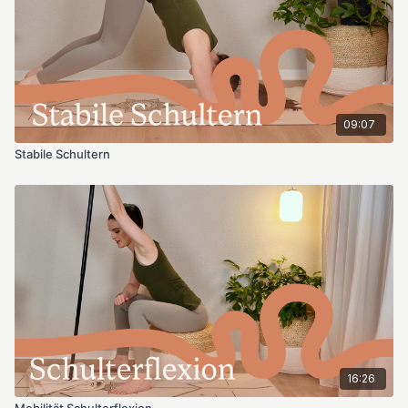
Für diese Sequenz sind keine Hilfsmittel nötig.
*bei andauernden Beschwerden suche bitte eine Ärztin/einen
Therapeuten auf.
09:07
Stabile Schultern
16:26
Mobilität Schulterflexion