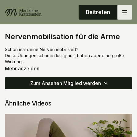
Beitreten
Nervenmobilisation für die Arme
Schon mal deine Nerven mobilisiert?
Diese Übungen schauen lustig aus, haben aber eine große
Wirkung!
Mehr anzeigen
Wenn du viel Spannung im Nacken- und Schulterbereich
trägst, wenn dir die Arme immer wieder einschlafen*, wenn du
Zum Ansehen Mitglied werden
Schwierigkeiten mit Liegestützen und anderen Kraftübungen
hast, wenn du unter einem Tennisarm oder
Karpaltunnelsyndrom leidest*... dann möchten vielleicht auch
Ähnliche Videos
mal deine Armnerven mobilisiert werden. Ein erhöhter Tonus
hier kann nämlich zu all den genannten Schwierigkeiten
beitragen.
Übe sanft – Nerven wollen nicht genervt werden, weniger ist
hier mehr.