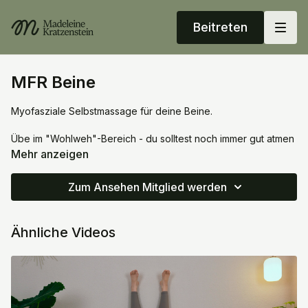
Beitreten
MFR Beine
Myofasziale Selbstmassage für deine Beine.
Übe im "Wohlweh"-Bereich - du solltest noch immer gut atmen
können, um wirklich Spannung abzugeben und in die Bälle
Mehr anzeigen
hineinzuschmelzen. Übe nur auf gesundem Gewebe (nicht auf
akuten Verletzungen, Schwellungen, Krampfadern, etc.).
Zum Ansehen Mitglied werden
Hilfsmittel: Faszienbälle, Block
Ähnliche Videos