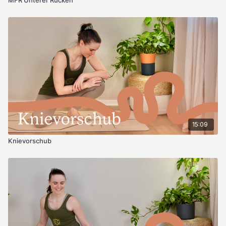
15:09
Knievorschub