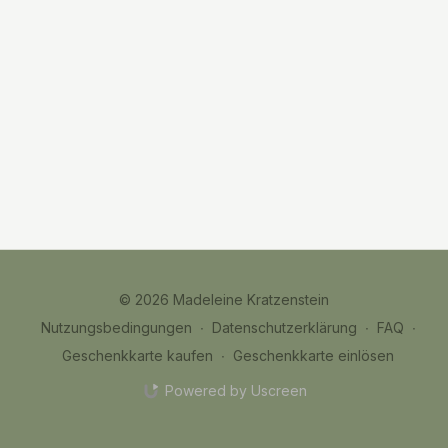
© 2026 Madeleine Kratzenstein
Nutzungsbedingungen
∙
Datenschutzerklärung
∙
FAQ
∙
Geschenkkarte kaufen
∙
Geschenkkarte einlösen
Powered by Uscreen