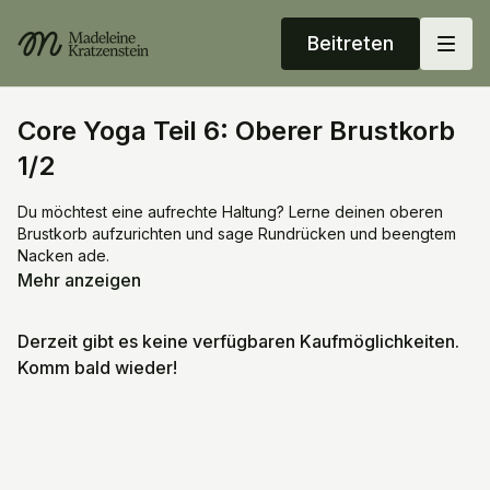
Beitreten
Core Yoga Teil 6: Oberer Brustkorb
1/2
Du möchtest eine aufrechte Haltung? Lerne deinen oberen
Brustkorb aufzurichten und sage Rundrücken und beengtem
Nacken ade.
Ein gut aufgerichteter Brustkorb bildet zudem die Basis für
Mehr anzeigen
gesunde Schultern, Ellbogen und Handgelenke.
Derzeit gibt es keine verfügbaren Kaufmöglichkeiten.
Hilfsmittel: Faszienbälle, Blöcke, Decke
Komm bald wieder!