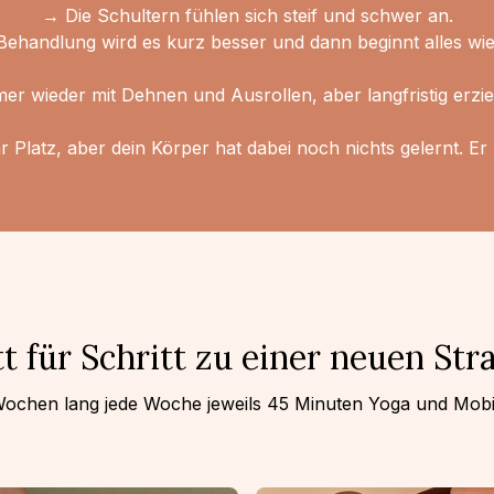
→ Die Schultern fühlen sich steif und schwer an.
ehandlung wird es kurz besser und dann beginnt alles wi
er wieder mit Dehnen und Ausrollen, aber langfristig erziel
hr Platz, aber dein Körper hat dabei noch nichts gelernt. E
tt für Schritt zu einer neuen Stra
ochen lang jede Woche jeweils 45 Minuten Yoga und Mobil