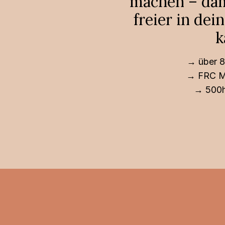
machen – dam
freier in de
k
→ über 8
→ FRC Mo
→ 500h