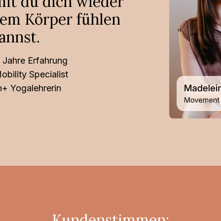
it du dich wieder
inem Körper fühlen
annst.
 Jahre Erfahrung
bility Specialist
+ Yogalehrerin
Kundenstimmen: