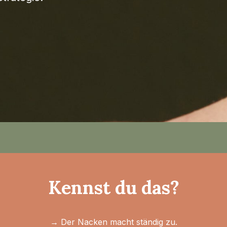
Kennst du das?
→ Der Nacken macht ständig zu.