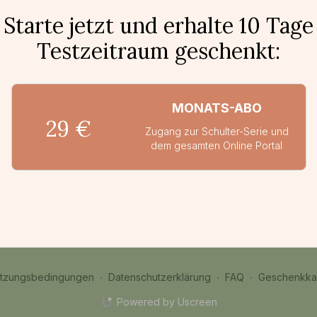
Starte jetzt und erhalte 10 Tage
Testzeitraum geschenkt:
MONATS-ABO
29 €
Zugang zur Schulter-Serie und
dem gesamten Online Portal
tzungsbedingungen
∙
Datenschutzerklärung
∙
FAQ
∙
Geschenkkar
Powered by Uscreen