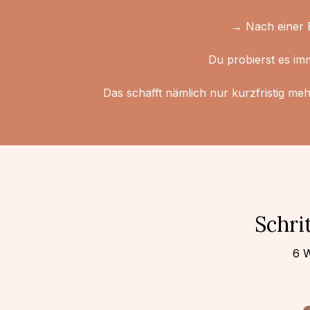
→ Nach einer B
Du probierst es imm
Das schafft nämlich nur kurzfristig me
Schri
6 W